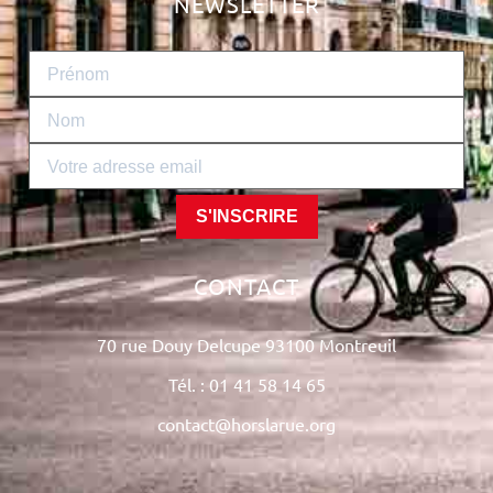
NEWSLETTER
S'INSCRIRE
CONTACT
70 rue Douy Delcupe 93100 Montreuil
Tél. : 01 41 58 14 65
contact@horslarue.org